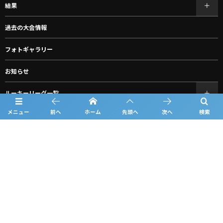
結果
過去の大会情報
フォトギャラリー
お知らせ
ルーキーリーグ一覧
メニュー
前へ
ホーム
先頭へ
次へ
検索
お問い合わせ
個人情報保護方針
利用規約
観戦マナー＆ルール